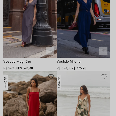
Vestido Magnólia
Vestido Milena
R$ 569,00
R$ 341,40
R$ 594,00
R$ 475,20
OFF
OFF
50%
50%