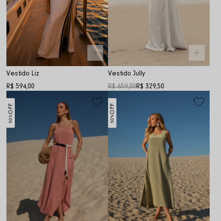
Vestido Liz
Vestido Jully
R$ 594,00
R$ 659,00
R$ 329,50
OFF
OFF
50%
50%