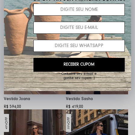
RECEBER CUPOM
Cadastre seu e-mail e
ganhe seu cupom ;)
Vestido Joana
Vestido Sasha
R$ 594,00
R$ 419,00
OFF
OFF
40%
20%