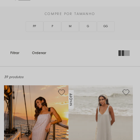
COMPRE POR TAMANHO
PP
P
M
G
GG
39 produtos
OFF
50%