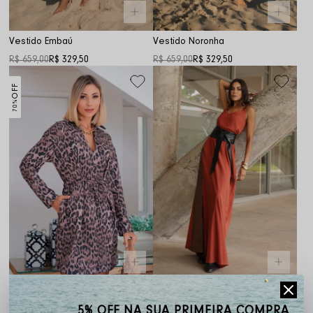
Vestido Embaú
Vestido Noronha
R$ 659,00
R$ 329,50
R$ 659,00
R$ 329,50
OFF
70%
Vestido Moletinho Animal Print
Vestido Manuela
5% OFF NA SUA PRIMEIRA COMPRA
R$ 574,00
R$ 172,20
R$ 699,00