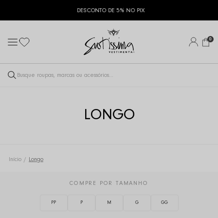
DESCONTO DE 5% NO PIX
0
LONGO
Início
Longo
COMPRE POR TAMANHO
PP
P
M
G
GG