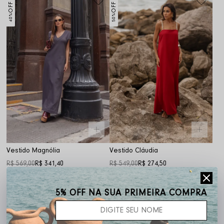
OFF
OFF
40%
50%
Vestido Magnólia
Vestido Cláudia
R$ 569,00
R$ 341,40
R$ 549,00
R$ 274,50
OFF
OFF
5% OFF NA SUA PRIMEIRA COMPRA
50%
50%