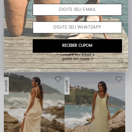
RECEBER CUPOM
Cadastre seu e-mail e
ganhe seu cupom ;)
Vestido Jana
Vestido Helô
R$ 594,00
R$ 297,00
R$ 619,00
R$ 309,50
OFF
OFF
50%
50%