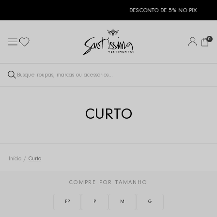
DESCONTO DE 5% NO PIX
0
CURTO
Início
Curto
COMPRE POR TAMANHO
PP
P
M
G