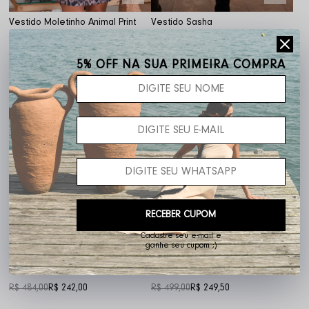
Vestido Moletinho Animal Print
Vestido Sasha
R$ 574,00
R$ 172,20
R$ 419,00
5% OFF NA SUA PRIMEIRA COMPRA
OFF
OFF
50%
50%
RECEBER CUPOM
Cadastre seu e-mail e
ganhe seu cupom ;)
Vestido Cindy
Vestido Bia
R$ 484,00
R$ 242,00
R$ 499,00
R$ 249,50