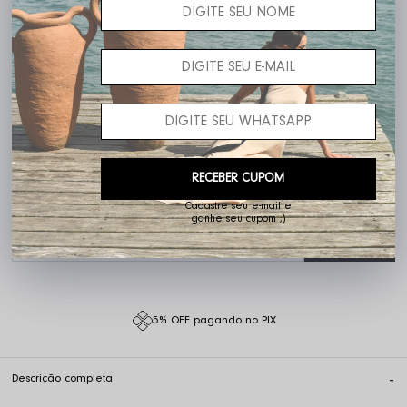
Frete grátis acima de R$ 400,00
RECEBER CUPOM
Cadastre seu e-mail e
ganhe seu cupom ;)
Não sei o meu CEP
5% OFF pagando no PIX
Descrição completa