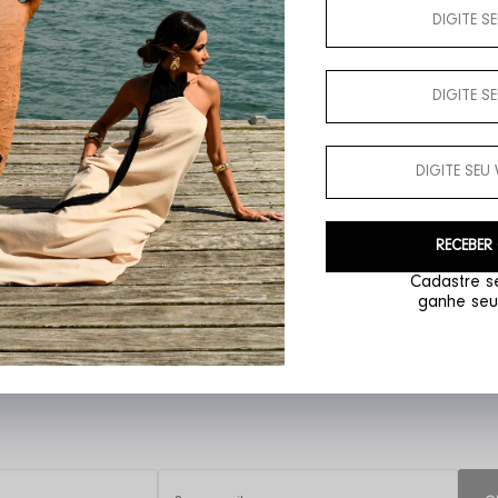
ipa
Calça Santorini
RECEBER
R$ 499,00
R$ 249,50
Cadastre se
ganhe seu
ado e corte fluido. Peças que alongam a silhueta e traduzem sofisticação, perfeitas