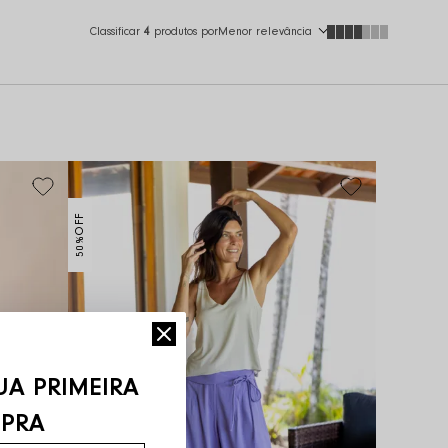
Classificar
4
produtos por
Menor relevância
OFF
50%
UA PRIMEIRA
PRA