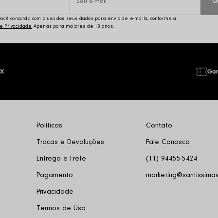
Q
, você concorda com o uso dos seus dados para envio de e-mails, conforme a
de Privacidade
IX
Gan
Políticas
Contato
Trocas e Devoluções
Fale Conosco
Entrega e Frete
(11) 94455-5424
Pagamento
marketing@santissimav
Privacidade
Termos de Uso