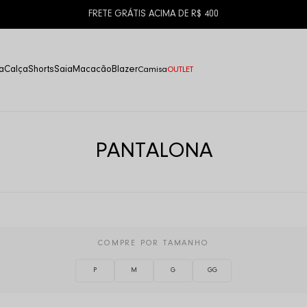
a
Calça
Shorts
Saia
Macacão
Blazer
Camisa
OUTLET
PANTALONA
COMPRE POR TAMANHO
P
M
G
GG