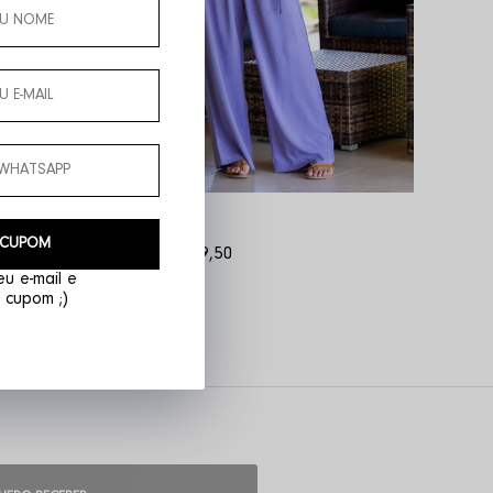
Pantalona Uli
 CUPOM
R$ 419,00
R$ 209,50
u e-mail e
 cupom ;)
 para um look moderno e elegante.