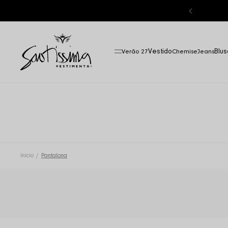
FRETE GRÁTIS ACIMA DE R$ 400
Vestido
Blus
Verão 27
Chemise
Jeans
Início
Pantalona